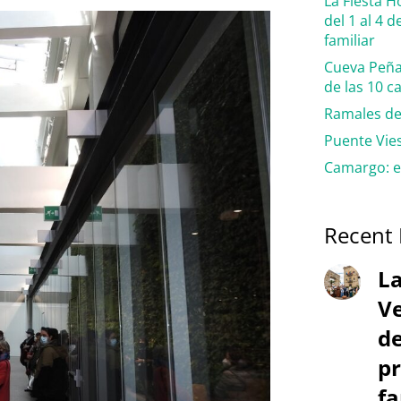
La Fiesta 
del 1 al 4 
familiar
Cueva Peña
de las 10 
Ramales de 
Puente Vies
Camargo: e
Recent 
La
Ve
de
pr
fa