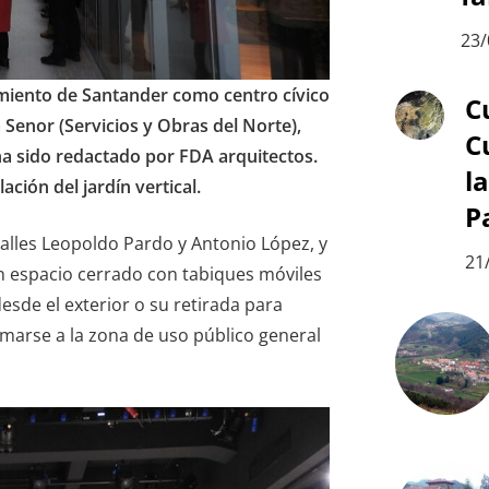
23/
miento de Santander
c
omo
c
entro
c
ívi
c
o
C
 Senor (Servi
ci
os y Obras del Norte),
C
a sido reda
c
tado por F
DA arquitectos.
l
ación del jardín vertical.
P
calles Leopoldo Pardo y Antonio López, y
21
 un espacio cerrado con tabiques móviles
desde el exterior o su retirada para
umarse a la zona de uso público general