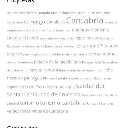
Bahías más bellas del mundo
Bien de Interes Cultural
buen ambiente
Cantabria
camargo
Canallave
Cabárceno
carne de
Compras
economia
cantabria
cocktails
Comer fuera Santander
circular
El Pendo
experiencias
escalada
excavaciones
Gobierno
LeisureandPleasure
Regional de Cantabria
La Bahía de Santander
Marisco
ocio cantabria
movilidad sostenible
Museo de Prehistoria
palacio de la Magdalena
olas en Cantabria
Parque de la Naturaleza
Parque Natural
Peña
de Cabárceno
Patrimonio de la Humanidad
pielagos
Herbosa
Planeas Cantabria
quesos de cantabria
restos
Santander
rio Pas
rutas a pie
arqueologicos
ruesga
Santander Ciudad de Cruceros
Somocuevas
Torre de la
turismo cantabria
turismo
catedral
Urros de Liencres
Valdearenas
Vinos de Cantabria