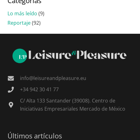
Categorías
Lo más leído
(9)
Reportaje
(92)
info@leisureandpleasure.eu
+34 942 30 41 77
C/ Alta 133 Santander (39008). Centro de
Iniciativas Empresariales Mercado de México
Últimos artículos