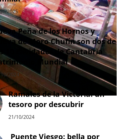
04/2025
ueva Peña de los Hornos y
ueva de Moro Chufín son dos de
as 10 cavidades de Cantabria
atrimonio Mundial
/10/2024
Ramales de la Victoria: un
tesoro por descubrir
21/10/2024
Puente Viesgo: bella por