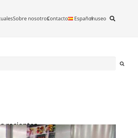
tuales
Sobre nosotros
Contacto
Español
museo
s recientes