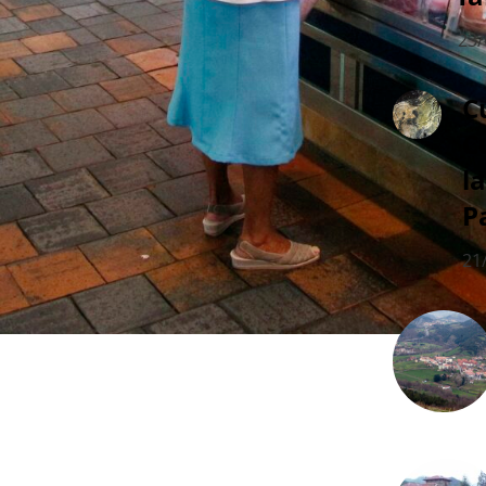
23/
C
C
l
P
21