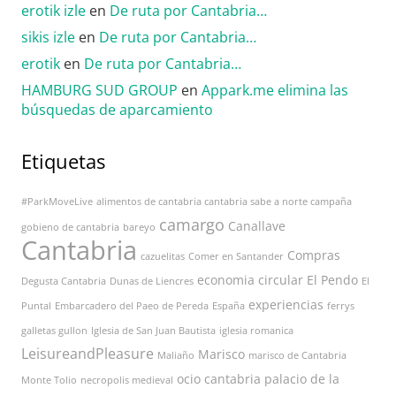
erotik izle
en
De ruta por Cantabria…
sikis izle
en
De ruta por Cantabria…
erotik
en
De ruta por Cantabria…
HAMBURG SUD GROUP
en
Appark.me elimina las
búsquedas de aparcamiento
Etiquetas
#ParkMoveLive
alimentos de cantabria cantabria sabe a norte campaña
camargo
Canallave
gobieno de cantabria
bareyo
Cantabria
Compras
cazuelitas
Comer en Santander
economia circular
El Pendo
Degusta Cantabria
Dunas de Liencres
El
experiencias
Puntal
Embarcadero del Paeo de Pereda
España
ferrys
galletas gullon
Iglesia de San Juan Bautista
iglesia romanica
LeisureandPleasure
Marisco
Maliaño
marisco de Cantabria
ocio cantabria
palacio de la
Monte Tolio
necropolis medieval