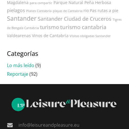
Magdalena
Parque Natural
Peña Herbosa
para compartir
pielagos
rio Pas
rutas a pie
Planes Cantabria
playas de Cantabria
Santander
Santander Ciudad de Cruceros
Tigres
turismo cantabria
turismo
de Bengala Cantabria
Valdearenas
Vinos de Cantabria
Visitas obligadas Santander
Categorías
Lo más leído
(9)
Reportaje
(92)
info@leisureandpleasure.eu