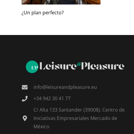
¿Un plan perfecto?
info@leisureandpleasure.eu
+34 942 30 41 77
C/ Alta 133 Santander (39008). Centro de
Iniciativas Empresariales Mercado de
México