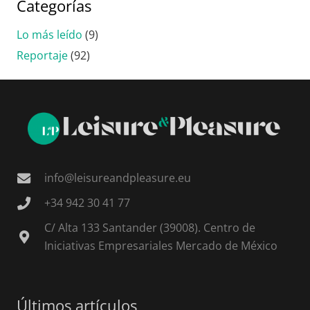
Categorías
Lo más leído
(9)
Reportaje
(92)
info@leisureandpleasure.eu
+34 942 30 41 77
C/ Alta 133 Santander (39008). Centro de
Iniciativas Empresariales Mercado de México
Últimos artículos