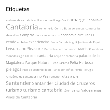
Etiquetas
camargo
Canallave
anchoas de cantabria
aplicacion movil
argoños
Cantabria
cementerio
Centro Botín
ceramicas
comarca las
Compras
economia circular
El
siete villas
deportes acuaticos
Pendo
experiencias
embalse
fauna Cantabria
golf
Jardines de Piquio
LeisureandPleasure
Marisco
Maravillas Café Santander
medieval
ocio cantabria
palacio de la
monedas siglo XIII
orujo de cantabria
Magdalena
Parque Natural
Peña Herbosa
Pepe Barrena
pielagos
Plan de Sostenibilidad
Planes con niños
Portio
Refugio
rio Pas
rutas a pie
Antiaéreo de Santander
romano
Santander
Santander Ciudad de Cruceros
turismo cantabria
turismo
Valdearenas
tótem virtual
Vinos de Cantabria