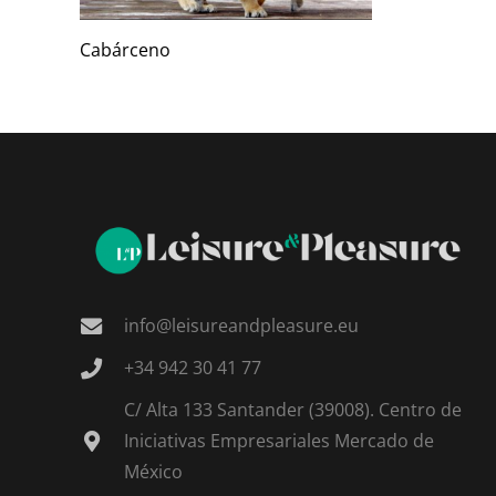
Cabárceno
info@leisureandpleasure.eu
+34 942 30 41 77
C/ Alta 133 Santander (39008). Centro de
Iniciativas Empresariales Mercado de
México