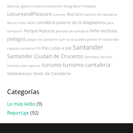
Bautista
iglesia romanica
Indicación Geográfica Protegida
LeisureandPleasure
Marisco
Liencres
marisco de Cantabria
ocio cantabria
palacio de la Magdalena
Monte Tolio
para
Parque Natural
Peña Herbosa
compartir
pescado de cantabria
pielagos
playas de Cantabria
qué no te puedes perder en Santander
Santander
rio Pas
rutas a pie
rapaces cantabria
Santander Ciudad de Cruceros
Santillana del mar
turismo cantabria
turismo
solucion para aparcar
Valdearenas
Vinos de Cantabria
Categorías
Lo más leído
(9)
Reportaje
(92)