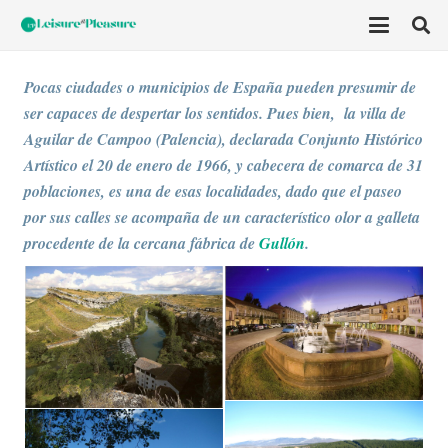
Pocas ciudades o municipios de España pueden presumir de
ser capaces de despertar los sentidos. Pues bien, la villa de
Aguilar de Campoo (Palencia), declarada Conjunto Histórico
Artístico el 20 de enero de 1966, y cabecera de comarca de 31
poblaciones, es una de esas localidades, dado que el paseo
por sus calles se acompaña de un característico olor a galleta
procedente de la cercana fábrica de
Gullón
.