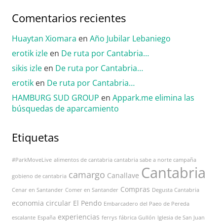
Comentarios recientes
Huaytan Xiomara
en
Año Jubilar Lebaniego
erotik izle
en
De ruta por Cantabria…
sikis izle
en
De ruta por Cantabria…
erotik
en
De ruta por Cantabria…
HAMBURG SUD GROUP
en
Appark.me elimina las
búsquedas de aparcamiento
Etiquetas
#ParkMoveLive
alimentos de cantabria cantabria sabe a norte campaña
Cantabria
camargo
Canallave
gobieno de cantabria
Compras
Cenar en Santander
Comer en Santander
Degusta Cantabria
economia circular
El Pendo
Embarcadero del Paeo de Pereda
experiencias
escalante
España
ferrys
fábrica Gullón
Iglesia de San Juan