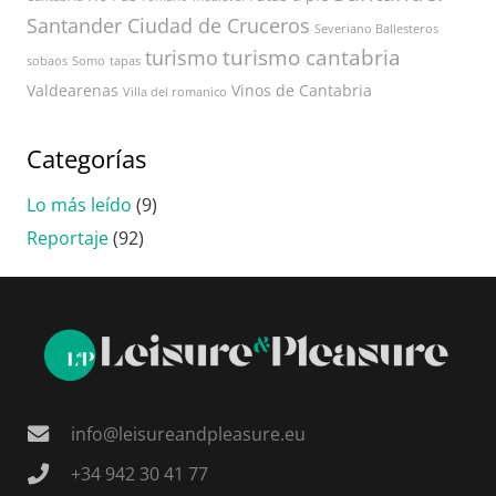
Santander Ciudad de Cruceros
Severiano Ballesteros
turismo cantabria
turismo
sobaos
Somo
tapas
Valdearenas
Vinos de Cantabria
Villa del romanico
Categorías
Lo más leído
(9)
Reportaje
(92)
info@leisureandpleasure.eu
+34 942 30 41 77