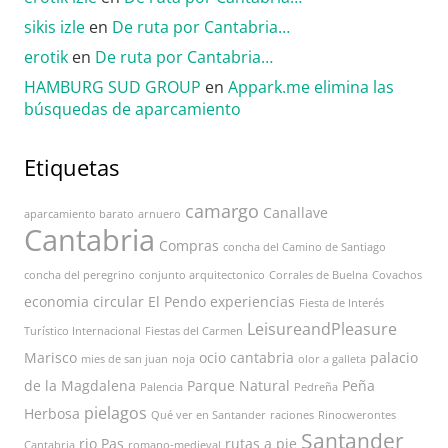
sikis izle
en
De ruta por Cantabria…
erotik
en
De ruta por Cantabria…
HAMBURG SUD GROUP
en
Appark.me elimina las
búsquedas de aparcamiento
Etiquetas
camargo
Canallave
aparcamiento barato
arnuero
Cantabria
Compras
concha del Camino de Santiago
concha del peregrino
conjunto arquitectonico
Corrales de Buelna
Covachos
economia circular
El Pendo
experiencias
Fiesta de Interés
LeisureandPleasure
Turístico Internacional
Fiestas del Carmen
Marisco
ocio cantabria
palacio
mies de san juan
noja
olor a galleta
de la Magdalena
Parque Natural
Peña
Palencia
Pedreña
pielagos
Herbosa
Qué ver en Santander
raciones
Rinocwerontes
Santander
rio Pas
rutas a pie
Cantabria
romano-medieval