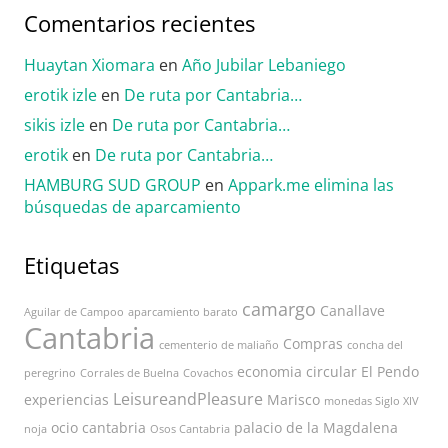
Comentarios recientes
Huaytan Xiomara
en
Año Jubilar Lebaniego
erotik izle
en
De ruta por Cantabria…
sikis izle
en
De ruta por Cantabria…
erotik
en
De ruta por Cantabria…
HAMBURG SUD GROUP
en
Appark.me elimina las
búsquedas de aparcamiento
Etiquetas
camargo
Canallave
Aguilar de Campoo
aparcamiento barato
Cantabria
Compras
cementerio de maliaño
concha del
economia circular
El Pendo
peregrino
Corrales de Buelna
Covachos
LeisureandPleasure
experiencias
Marisco
monedas Siglo XIV
ocio cantabria
palacio de la Magdalena
noja
Osos Cantabria