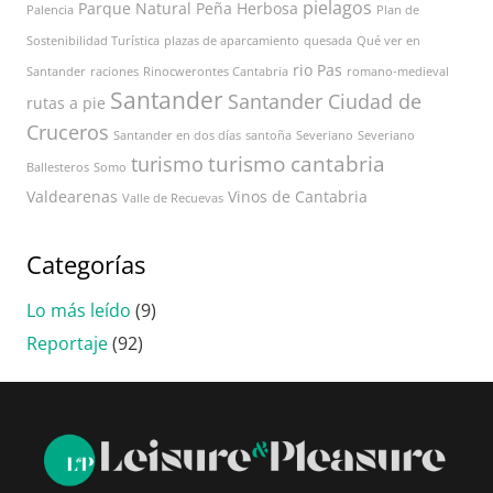
pielagos
Parque Natural
Peña Herbosa
Palencia
Plan de
Sostenibilidad Turística
plazas de aparcamiento
quesada
Qué ver en
rio Pas
Santander
raciones
Rinocwerontes Cantabria
romano-medieval
Santander
Santander Ciudad de
rutas a pie
Cruceros
Santander en dos días
santoña
Severiano
Severiano
turismo cantabria
turismo
Ballesteros
Somo
Valdearenas
Vinos de Cantabria
Valle de Recuevas
Categorías
Lo más leído
(9)
Reportaje
(92)