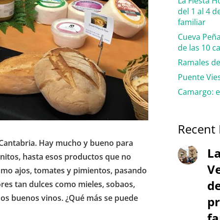
La Fiesta 
del 1 al 4 
familiar
Cueva Peña
de las 10 
Ramales de 
Puente Vies
Camargo: e
Recent 
 Cantabria. Hay mucho y bueno para
La
onitos, hasta esos productos que no
Ve
omo ajos, tomates y pimientos, pasando
de
ores tan dulces como mieles, sobaos,
nos buenos vinos. ¿Qué más se puede
pr
fa