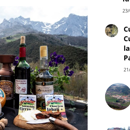
23/
C
C
l
P
21