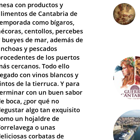
mesa con productos y
alimentos de Cantabria de
temporada como bígaros,
nécoras, centollos, percebes
y bueyes de mar, además de
anchoas y pescados
procedentes de los puertos
más cercanos. Todo ello
regado con vinos blancos y
intos de la tierruca. Y para
terminar con un buen sabor
de boca, ¿por qué no
degustar algo tan exquisito
como un hojaldre de
Torrelavega o unas
deliciosas corbatas de