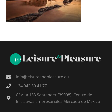
info@leisureandpleasure.eu
+34 942 30 41 77
C/ Alta 133 Santander (39008). Centro de
Iniciativas Empresariales Mercado de México