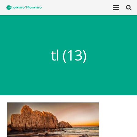
tl (13)