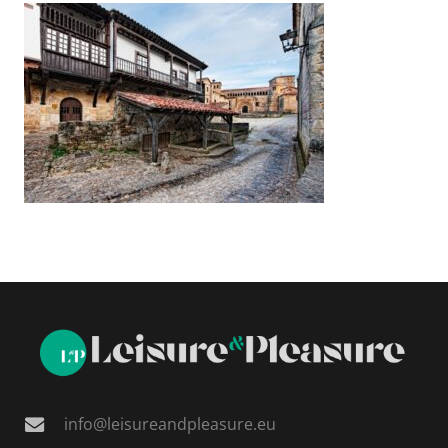
info@leisureandpleasure.eu