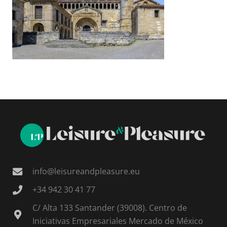
info@leisureandpleasure.eu
+34 942 30 41 77
C/ Alta 133 Santander (39008). Centro de
Iniciativas Empresariales Mercado de México