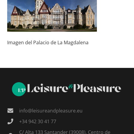
Imagen del Palacio de La Magdalena
info@leisureandpleasure.eu
+34 942 30 41 77
C/ Alta 133 Santander (39008). Centro de