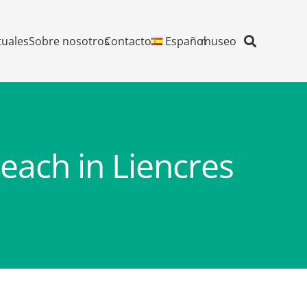
tuales
Sobre nosotros
Contacto
Español
museo
each in Liencres