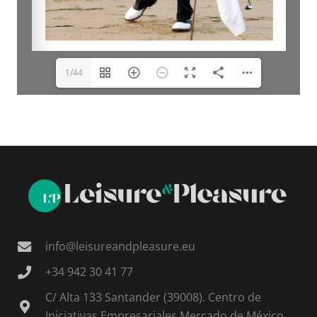
1/44
info@leisureandpleasure.eu
+34 942 30 41 77
C/ Alta 133 Santander (39008). Centro de
Iniciativas Empresariales Mercado de México