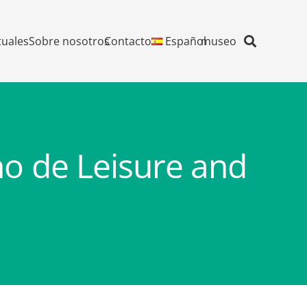
tuales
Sobre nosotros
Contacto
Español
museo
no de Leisure and