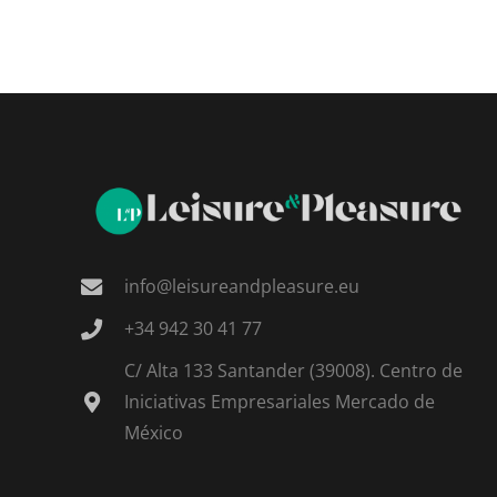
info@leisureandpleasure.eu
+34 942 30 41 77
C/ Alta 133 Santander (39008). Centro de
Iniciativas Empresariales Mercado de
México