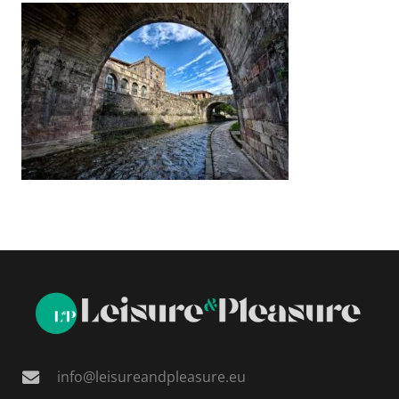
info@leisureandpleasure.eu