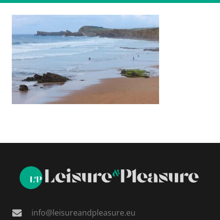
info@leisureandpleasure.eu