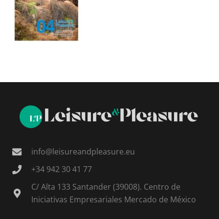
info@leisureandpleasure.eu
+34 942 30 41 77
C/ Alta 133 Santander (39008). Centro de
Iniciativas Empresariales Mercado de México