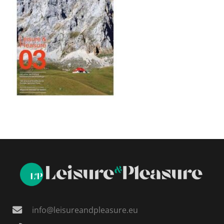
info@leisureandpleasure.eu