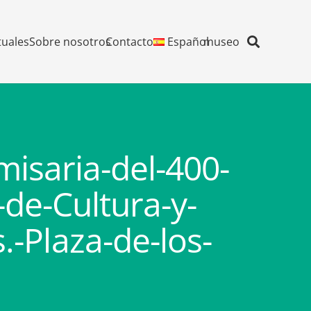
tuales
Sobre nosotros
Contacto
Español
museo
misaria-del-400-
de-Cultura-y-
.-Plaza-de-los-