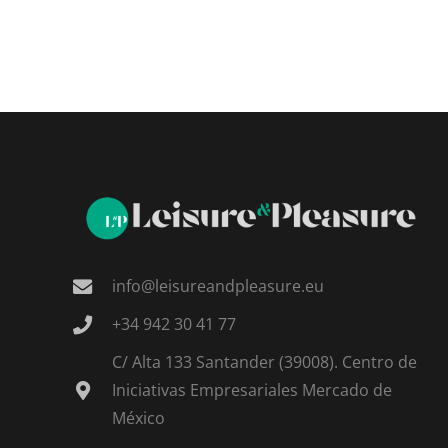
info@leisureandpleasure.eu
+34 942 30 41 77
C/ Alta 133 Santander (39008). Centro de
Iniciativas Empresariales Mercado de
México