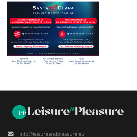
info@leisureandpleasure.eu