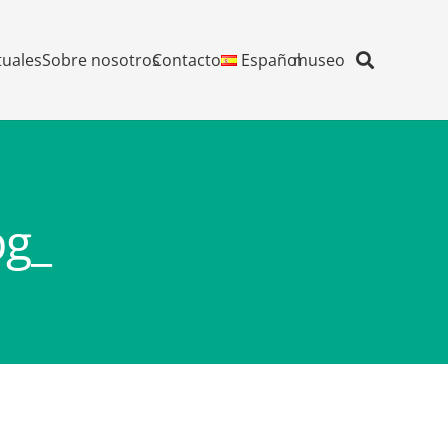
tuales
Sobre nosotros
Contacto
Español
museo
pg_