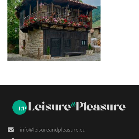
info@leisureandpleasure.eu