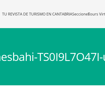
TU REVISTA DE TURISMO EN CANTABRIA
Secciones
Tours Vir
mesbahi-TS0I9L7O47I-