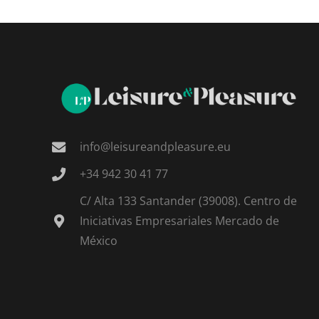
info@leisureandpleasure.eu
+34 942 30 41 77
C/ Alta 133 Santander (39008). Centro de
Iniciativas Empresariales Mercado de
México