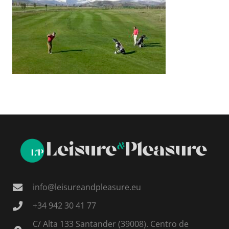
info@leisureandpleasure.eu
+34 942 30 41 77
C/ Alta 133 Santander (39008). Centro de