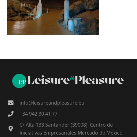
info@leisureandpleasure.eu
+34 942 30 41 77
C/ Alta 133 Santander (39008). Centro de
Iniciativas Empresariales Mercado de México