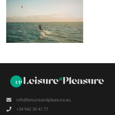
info@leisureandpleasure.eu
+34 942 30 41 77