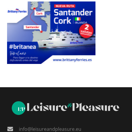
info@leisureandpleasure.eu