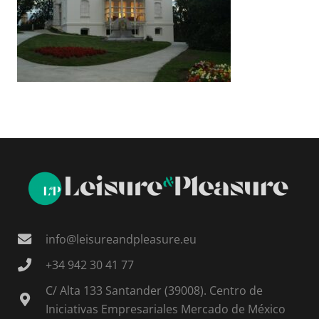
info@leisureandpleasure.eu
+34 942 30 41 77
C/ Alta 133 Santander (39008). Centro de
Iniciativas Empresariales Mercado de México