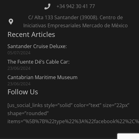
+34 942 30 41 77
C/ Alta 133 Santander (39008). Centro de
Iniciativas Empresariales Mercado de México
Recent Articles
Santander Cruise Deluxe:
05/07/2024
The Fuente Dé’s Cable Car:
23/06/2024
Cantabrian Maritime Museum
23/06/2024
Follow Us
[us_social_links style=”solid” color=”text” size=”22px”
shape=”rounded”
items=”%5B%7B%22type%22%3A%22facebook%22%2C