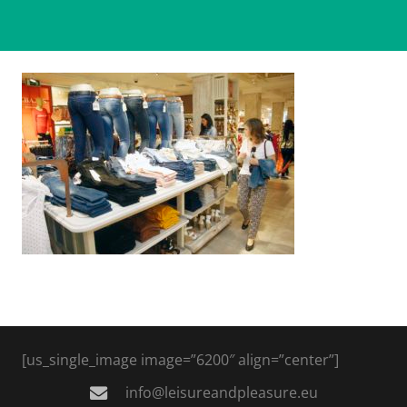
[us_single_image image=”6200″ align=”center”]
info@leisureandpleasure.eu