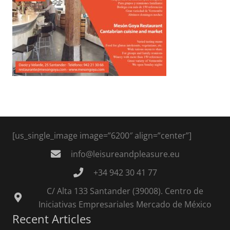
[us_single_image image=”6200″ align=”center”]
info@leisureandpleasure.eu
+34 942 30 41 77
C/ Alta 133 Santander (39008). Centro de
Iniciativas Empresariales Mercado de México
Recent Articles