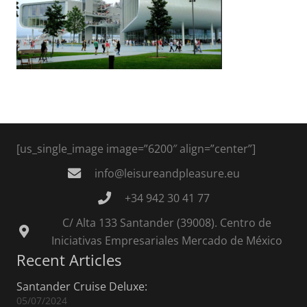
[us_single_image image=”6200″ align=”center”]
info@leisureandpleasure.eu
+34 942 30 41 77
C/ Alta 133 Santander (39008). Centro de
Iniciativas Empresariales Mercado de México
Recent Articles
Santander Cruise Deluxe:
05/07/2024