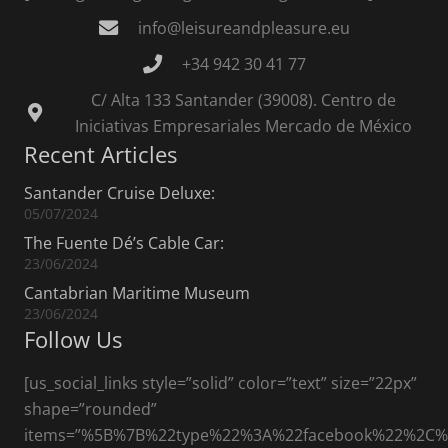
info@leisureandpleasure.eu
+34 942 30 41 77
C/ Alta 133 Santander (39008). Centro de
Iniciativas Empresariales Mercado de México
Recent Articles
Santander Cruise Deluxe:
05/07/2024
The Fuente Dé’s Cable Car:
23/06/2024
Cantabrian Maritime Museum
23/06/2024
Follow Us
[us_social_links style=”solid” color=”text” size=”22px”
shape=”rounded”
items=”%5B%7B%22type%22%3A%22facebook%22%2C