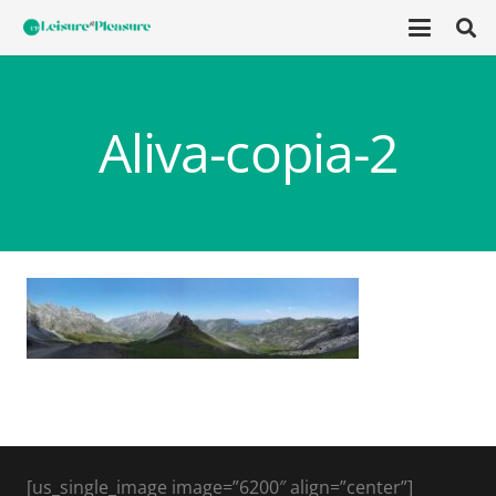
Aliva-copia-2
[us_single_image image=”6200″ align=”center”]